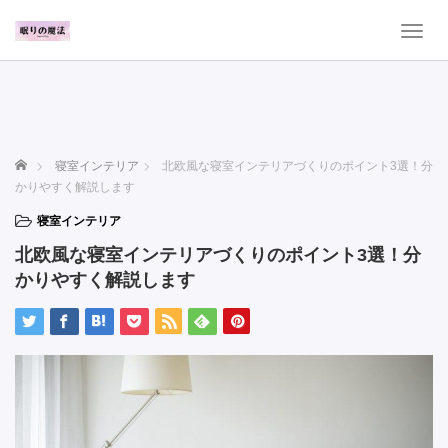
T
o
g
g
l
e
n
ホーム
寝室インテリア
北欧風な寝室インテリアづくりのポイント3選！分
a
かりやすく解説します
v
i
寝室インテリア
g
北欧風な寝室インテリアづくりのポイント3選！分
a
t
かりやすく解説します
i
o
n