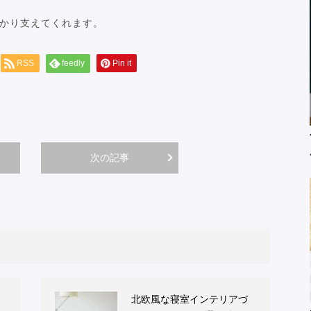
かり支えてくれます。
RSS
feedly
Pin it
次の記事
北欧風な寝室インテリアづ