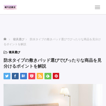
T
o
g
g
l
e
n
ホーム
寝具選び
防水タイプの敷きパッド選びでぴったりな商品を見分け
a
るポイントを解説
v
i
寝具選び
g
防水タイプの敷きパッド選びでぴったりな商品を見
a
t
分けるポイントを解説
i
o
n